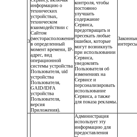
контроля, чтобы
информацию о
постоянно
технических
улучшать
устройствах,
содержание
техническом
Сервиса,
взаимодействии с
предотвращать и
Сайтом
пресекать любые
(месторасположение
Законны
3
ошибки, которые
в определенный
интерес
могут возникнуть
момент времени, IP-
при использовании
адрес, вид
Сервиса,
операционной
уведомлять
системы устройства
Пользователя об
Пользователя, uid
изменениях на
устройства
Сервисе и
Пользователя,
персонализировать
GAID/IDFA
использование
устройства
Сервиса, а также
Пользователя,
для показа рекламы.
версия
Приложения).
Администрация
использует эту
информацию для
предоставления