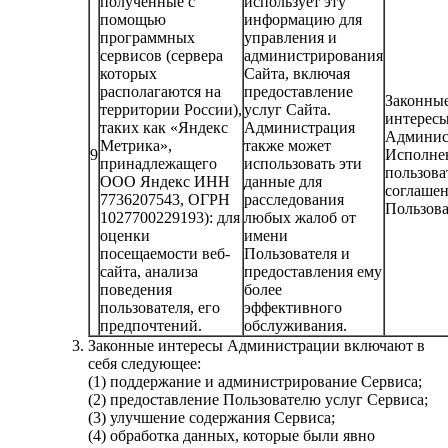
полученные с
использует эту
помощью
информацию для
программных
управления и
сервисов (сервера
администрирования
которых
Сайта, включая
располагаются на
предоставление
Законны
территории России),
услуг Сайта.
интерес
таких как «Яндекс
Администрация
Админис
Метрика»,
также может
9
Исполне
принадлежащего
использовать эти
пользова
ООО Яндекс ИНН
данные для
соглашен
7736207543, ОГРН
расследования
Пользов
1027700229193): для
любых жалоб от
оценки
имени
посещаемости веб-
Пользователя и
сайта, анализа
предоставления ему
поведения
более
пользователя, его
эффективного
предпочтений.
обслуживания.
Законные интересы Администрации включают в
себя следующее:
(1) поддержание и администрирование Сервиса;
(2) предоставление Пользователю услуг Сервиса;
(3) улучшение содержания Сервиса;
(4) обработка данных, которые были явно