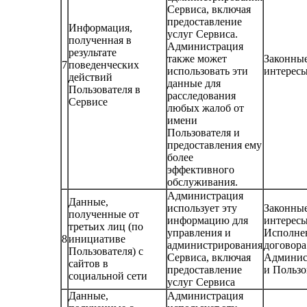
Сервиса, включая
предоставление
Информация,
услуг Сервиса.
полученная в
Администрация
результате
также может
Законны
7
поведенческих
использовать эти
интерес
действий
данные для
Пользователя в
расследования
Сервисе
любых жалоб от
имени
Пользователя и
предоставления ему
более
эффективного
обслуживания.
Администрация
Данные,
использует эту
Законны
полученные от
информацию для
интерес
третьих лиц (по
управления и
Исполне
8
инициативе
администрирования
договора
Пользователя) с
Сервиса, включая
Админис
сайтов в
предоставление
и Пользо
социальной сети
услуг Сервиса
Данные,
Администрация