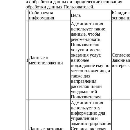
их обработки данных и юридические основания
обработки данных Пользователей.
Собираемая
Юридиче
Цель
информация
основан
Администрация
использует такие
данные, чтобы
рекомендовать
Пользователю
услуги и места
оказания услуг,
Согласие
Данные о
1
наиболее
Законны
местоположении
подходящие ему по
интерес
местоположению, а
также для
направления
рассылок и/или
уведомлений
Пользователям.
Администрация
использует эту
информацию для
управления и
администрирования
Данные, которые
Сервиса, включая