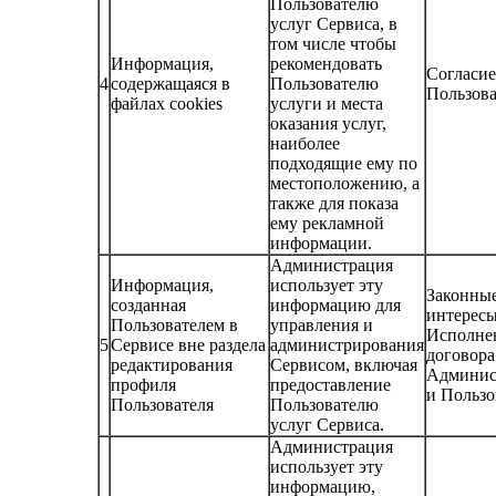
Пользователю
услуг Сервиса, в
том числе чтобы
Информация,
рекомендовать
Согласие
4
содержащаяся в
Пользователю
Пользова
файлах cookies
услуги и места
оказания услуг,
наиболее
подходящие ему по
местоположению, а
также для показа
ему рекламной
информации.
Администрация
Информация,
использует эту
Законны
созданная
информацию для
интерес
Пользователем в
управления и
Исполне
5
Сервисе вне раздела
администрирования
договора
редактирования
Сервисом, включая
Админис
профиля
предоставление
и Пользо
Пользователя
Пользователю
услуг Сервиса.
Администрация
использует эту
информацию,