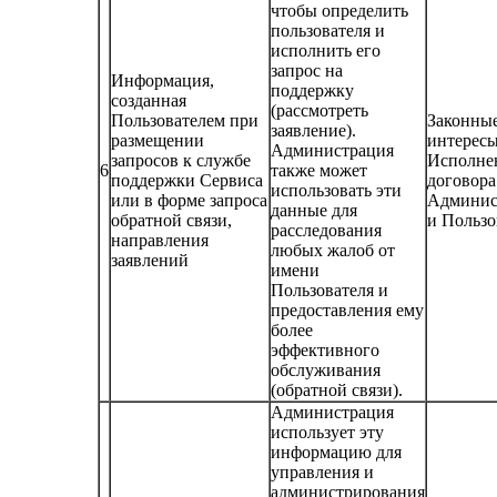
чтобы определить
пользователя и
исполнить его
запрос на
Информация,
поддержку
созданная
(рассмотреть
Пользователем при
Законны
заявление).
размещении
интерес
Администрация
запросов к службе
Исполне
6
также может
поддержки Сервиса
договора
использовать эти
или в форме запроса
Админис
данные для
обратной связи,
и Пользо
расследования
направления
любых жалоб от
заявлений
имени
Пользователя и
предоставления ему
более
эффективного
обслуживания
(обратной связи).
Администрация
использует эту
информацию для
управления и
администрирования