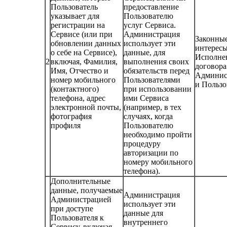
Пользователь
предоставление
указывает для
Пользователю
регистрации на
услуг Сервиса.
Сервисе (или при
Администрация
Законны
обновлении данных
использует эти
интерес
о себе на Сервисе),
данные, для
Исполне
2
включая, Фамилия,
выполнения своих
договора
Имя, Отчество и
обязательств перед
Админис
номер мобильного
Пользователями
и Пользо
(контактного)
при использовании
телефона, адрес
ими Сервиса
электронной почты,
(например, в тех
фотография
случаях, когда
профиля
Пользователю
необходимо пройти
процедуру
авторизации по
номеру мобильного
телефона).
Дополнительные
данные, получаемые
Администрация
Администрацией
использует эти
при доступе
данные для
Пользователя к
внутреннего
Сервису, включая