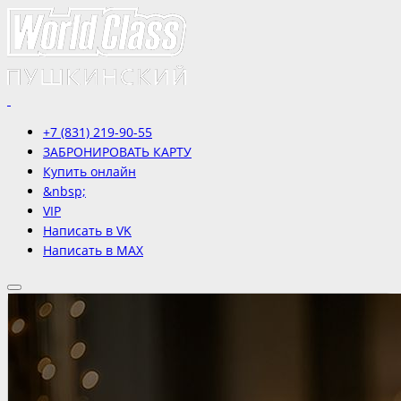
+7 (831) 219-90-55
ЗАБРОНИРОВАТЬ КАРТУ
Купить онлайн
&nbsp;
VIP
Написать в VK
Написать в MAX