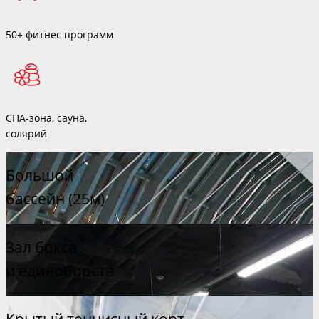
50+ фитнес программ
СПА-зона, сауна,
солярий
Большой
бассейн (25м)
Зал бокса
и единоборств