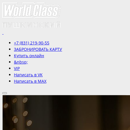
+7 (831) 219-90-55
ЗАБРОНИРОВАТЬ КАРТУ
Купить онлайн
&nbsp;
VIP
Написать в VK
Написать в MAX