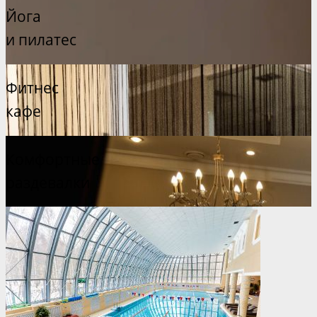
Йога
и пилатес
Фитнес
кафе
Комфортные
раздевалки