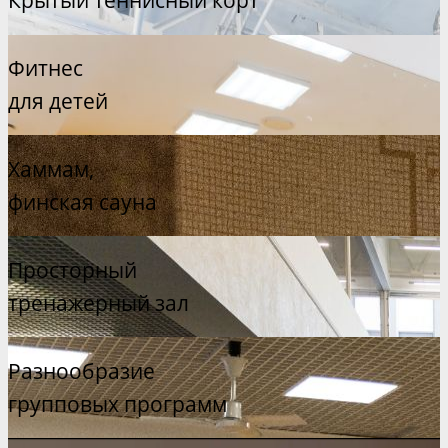
Крытый теннисный корт
Фитнес
для детей
Хаммам,
финская сауна
Просторный
тренажерный зал
Разнообразие
групповых программ