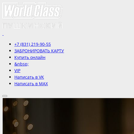
+7 (831) 219-90-55
ЗАБРОНИРОВАТЬ КАРТУ
Купить онлайн
&nbsp;
VIP
Написать в VK
Написать в MAX