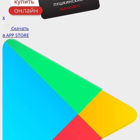
x
Скачать
в APP STORE